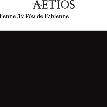
idienne
30 Vies
de Fabienne